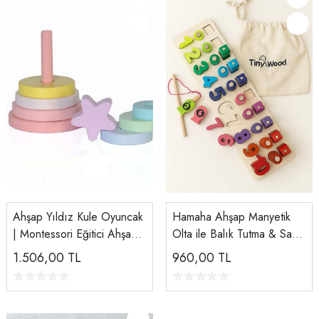
Ahşap Yıldız Kule Oyuncak
Hamaha Ahşap Manyetik
| Montessori Eğitici Ahşap
Olta ile Balık Tutma & Sayı
Denge Oyuncağı Pembe
Sıralama Oyunu ?
1.506,00
TL
960,00
TL
Pastel Renk
Montessori Eğitici Oyuncak
(12×41 cm)