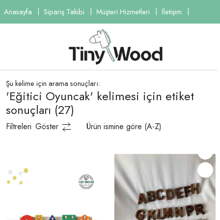
Anasayfa
Sipariş Takibi
Müşteri Hizmetleri
İletişim
Şu kelime için arama sonuçları:
'Eğitici Oyuncak' kelimesi için etiket
sonuçları
(27)
Filtreleri
Göster
Ürün ismine göre (A-Z)