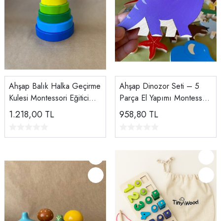
Ahşap Balık Halka Geçirme
Ahşap Dinozor Seti – 5
Kulesi Montessori Eğitici
Parça El Yapımı Montessori
Oyuncak
Eğitici Ahşap Oyuncak |
1.218,00
TL
958,80
TL
Tiny Wood