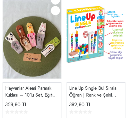
Hayvanlar Alemi Parmak
Line Up Single Bul Sırala
Kuklası – 10’lu Set, Eğitici
Öğren | Renk ve Şekil
Aile ve Çocuk Oyunları
Sıralama Oyunu
358,80
TL
382,80
TL