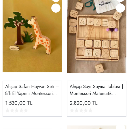
Ahşap Safari Hayvan Seti –
Ahşap Sayı Sayma Tablası |
8’li El Yapımı Montessori
Montessori Matematik
Hayvan Figürleri | Tiny
Oyunu | Doğal Ceviz ve
1.530,00
TL
2.820,00
TL
Wood
Ihlamur Ağacı