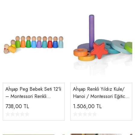
Ahşap Peg Bebek Seti 12’li
Ahşap Renkli Yıldız Kule/
– Montessori Renkli
Hanoi / Montessori Eğitici
Figürler | Doğal El Yapımı
Ahşap Denge Oyuncağı
738,00
TL
1.506,00
TL
Oyuncak
Doğal El Yapımı Ahşap
Blok Seti