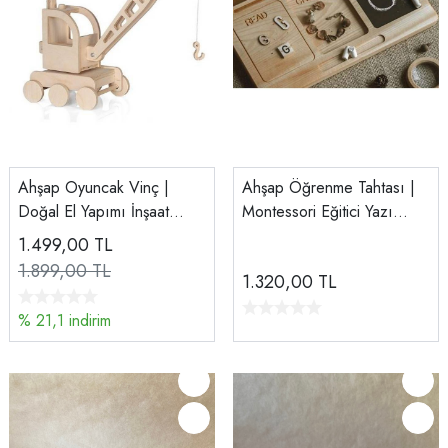
Ahşap Oyuncak Vinç |
Ahşap Öğrenme Tahtası |
Doğal El Yapımı İnşaat
Montessori Eğitici Yazı
Oyuncağı | Eğitici Ahşap
Tahtası | Tiny Wood
1.499,00
TL
Araç
1.899,00 TL
1.320,00
TL
% 21,1 indirim