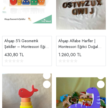
Ahşap 5’li Geometrik
Ahşap Alfabe Harfler |
Şekiller – Montessori Eğitici
Montessori Eğitici Doğal
Blok Seti | Doğal Ahşap
Harf Seti | Tiny Wood
430,80
TL
1.260,00
TL
Oyuncak