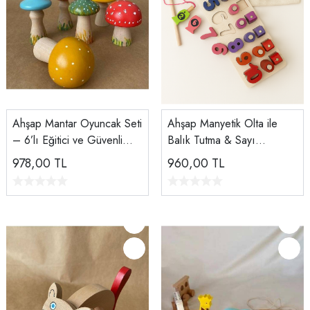
Ahşap Mantar Oyuncak Seti
Ahşap Manyetik Olta ile
– 6’lı Eğitici ve Güvenli
Balık Tutma & Sayı
Oyuncak | Montessori
Sıralama Oyunu |
978,00
TL
960,00
TL
Ahşap Duyusal Oyun Seti
Montessori Eğitici Oyuncak
(12×41 cm)