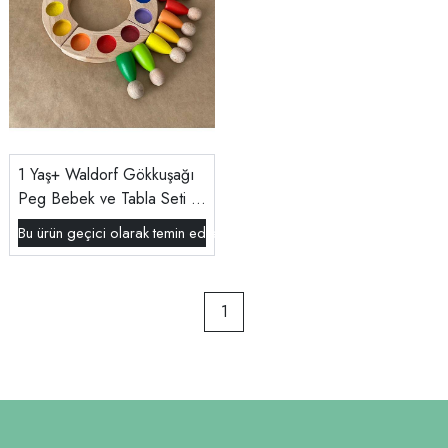
1 Yaş+ Waldorf Gökkuşağı
Peg Bebek ve Tabla Seti –
12’li Ahşap Renk Eşleştirme
Bu ürün geçici olarak temin edilememektedir.
Oyuncağı | Montessori
Eğitim Oyuncağı
1