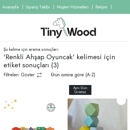
Anasayfa
Sipariş Takibi
Müşteri Hizmetleri
İletişim
Şu kelime için arama sonuçları:
'Renkli Ahşap Oyuncak' kelimesi için
etiket sonuçları
(3)
Filtreleri
Göster
Ürün ismine göre (A-Z)