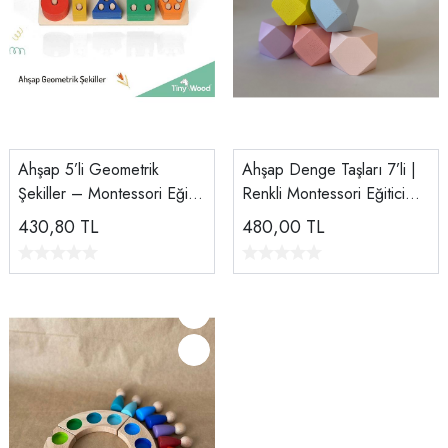
Ahşap 5’li Geometrik
Ahşap Denge Taşları 7’li |
Şekiller – Montessori Eğitici
Renkli Montessori Eğitici
Blok Seti | Doğal Ahşap
Oyuncak
430,80
TL
480,00
TL
Oyuncak