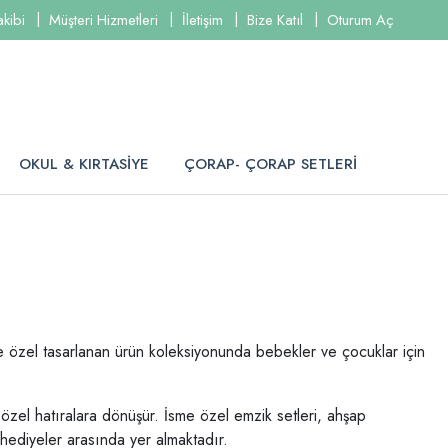
akibi
Müşteri Hizmetleri
İletişim
Bize Katıl
Oturum Aç
OKUL & KIRTASİYE
ÇORAP- ÇORAP SETLERİ
ye özel tasarlanan ürün koleksiyonunda bebekler ve çocuklar için
özel hatıralara dönüşür. İsme özel emzik setleri, ahşap
 hediyeler arasında yer almaktadır.