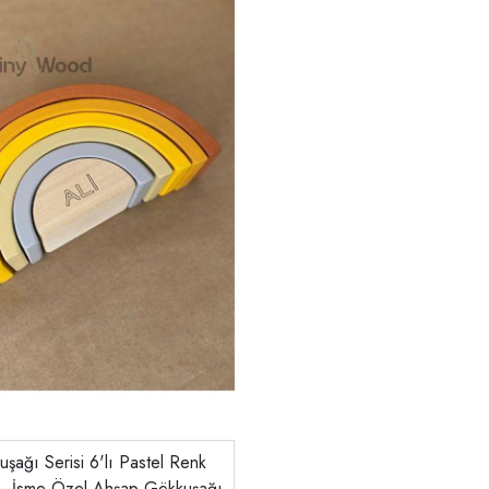
şağı Serisi 6'lı Pastel Renk
 – İsme Özel Ahşap Gökkuşağı