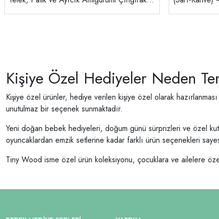
0-12 Ay | Doğal ve Güvenli Bebek Hediyesi
Kişiye Özel Hediyeler Neden Ter
Kişiye özel ürünler, hediye verilen kişiye özel olarak hazırlanmas
unutulmaz bir seçenek sunmaktadır.
Yeni doğan bebek hediyeleri, doğum günü sürprizleri ve özel kutlam
oyuncaklardan emzik setlerine kadar farklı ürün seçenekleri sa
Tiny Wood isme özel ürün koleksiyonu, çocuklara ve ailelere özel ha