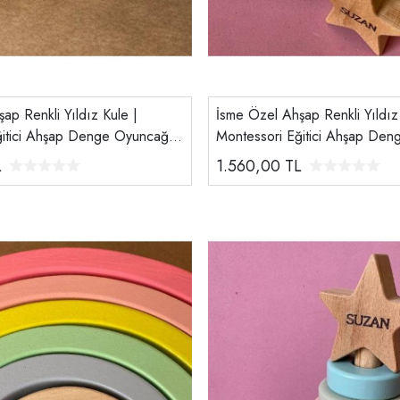
ap Renkli Yıldız Kule |
İsme Özel Ahşap Renkli Yıldız
ğitici Ahşap Denge Oyuncağı |
Montessori Eğitici Ahşap Den
hve Pastel
Tiny Wood Pembe
L
1.560,00
TL