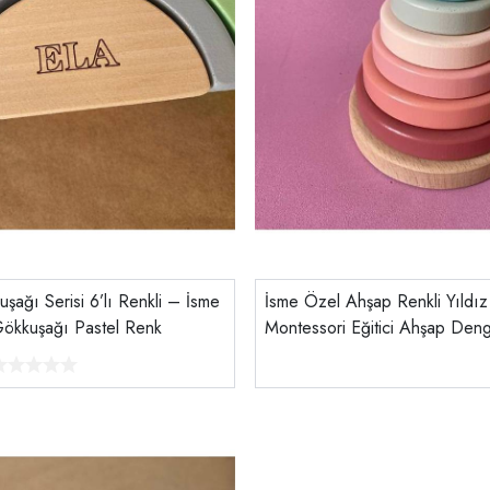
şağı Serisi 6’lı Renkli – İsme
İsme Özel Ahşap Renkli Yıldız
ökkuşağı Pastel Renk
Montessori Eğitici Ahşap Den
Tiny Wood Pastel Pembe