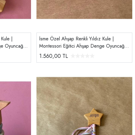
 Kule |
İsme Özel Ahşap Renkli Yıldız Kule |
ge Oyuncağı |
Montessori Eğitici Ahşap Denge Oyuncağı |
Tiny Wood Yeşil Haki
1.560,00
TL