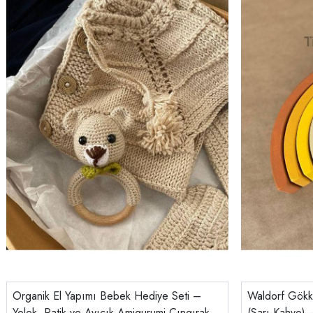
Organik El Yapımı Bebek Hediye Seti –
Waldorf Gökku
Yelek, Patik ve Ayıcık Amigurumi Çıngırak |
(Sarı-Kahve)