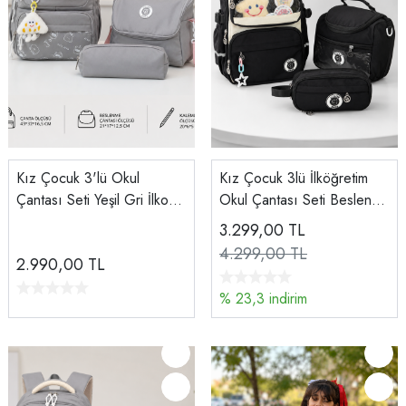
Kız Çocuk 3'lü Okul
Kız Çocuk 3lü İlköğretim
Çantası Seti Yeşil Gri İlkokul
Okul Çantası Seti Beslenme
Ortaokul Beslenme Çantalı
Çantalı
3.299,00
TL
4.299,00 TL
2.990,00
TL
% 23,3 indirim