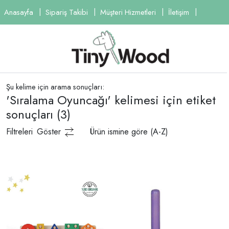
Anasayfa
Sipariş Takibi
Müşteri Hizmetleri
İletişim
Şu kelime için arama sonuçları:
'Sıralama Oyuncağı' kelimesi için etiket
sonuçları
(3)
Filtreleri
Göster
Ürün ismine göre (A-Z)