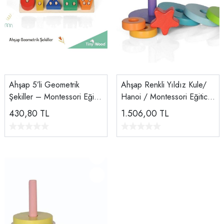
Ahşap 5’li Geometrik
Ahşap Renkli Yıldız Kule/
Şekiller – Montessori Eğitici
Hanoi / Montessori Eğitici
Blok Seti | Doğal Ahşap
Ahşap Denge Oyuncağı
430,80
TL
1.506,00
TL
Oyuncak
Doğal El Yapımı Ahşap
Blok Seti