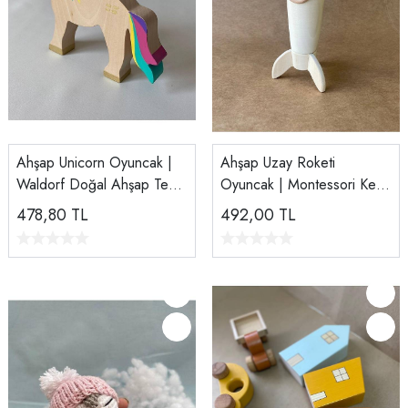
Ahşap Unicorn Oyuncak |
Ahşap Uzay Roketi
Waldorf Doğal Ahşap Tek
Oyuncak | Montessori Keşif
Boynuzlu At | El Yapımı
Oyuncağı – 13 cm
478,80
TL
492,00
TL
Unicorn Figürü