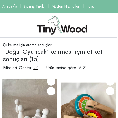
Anasayfa
Sipariş Takibi
Müşteri Hizmetleri
İletişim
Şu kelime için arama sonuçları:
'Doğal Oyuncak' kelimesi için etiket
sonuçları
(15)
Filtreleri
Göster
Ürün ismine göre (A-Z)