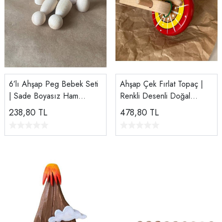
6’lı Ahşap Peg Bebek Seti
Ahşap Çek Fırlat Topaç |
| Sade Boyasız Ham
Renkli Desenli Doğal
Ihlamur
Ahşap Oyuncak
238,80
TL
478,80
TL