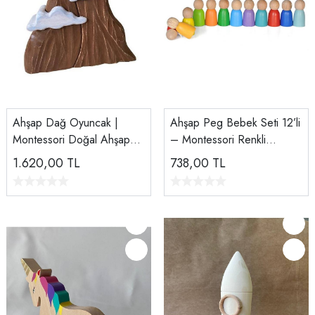
Ahşap Dağ Oyuncak |
Ahşap Peg Bebek Seti 12’li
Montessori Doğal Ahşap
– Montessori Renkli
Dekor ve Eğitim Seti
Figürler | Doğal El Yapımı
1.620,00
TL
738,00
TL
Oyuncak