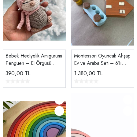
Bebek Hediyelik Amigurumi
Montessori Oyuncak Ahşap
Penguen – El Örgüsü
Ev ve Araba Seti – 6’lı
Organik Oyuncak | 9 cm |
Eğitici Doğal Ahşap
390,00
TL
1.380,00
TL
El Yapımı ve Doğal Bebek
Oyuncak | Tiny Wood
Oyuncağı