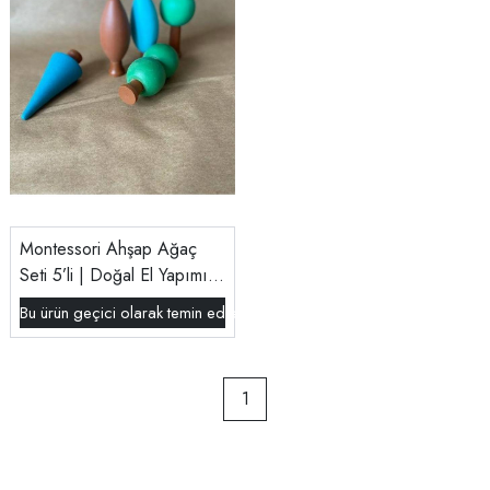
Montessori Ahşap Ağaç
Seti 5’li | Doğal El Yapımı
Waldorf Oyuncak | Tiny
Bu ürün geçici olarak temin edilememektedir.
Wood
1