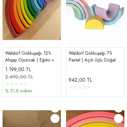
Waldorf Gökkuşağı 12’li
Waldorf Gökkuşağı 7’li
Ahşap Oyuncak | Eğitici ve
Pastel | Açık Uçlu Doğal
Doğal Açık Uçlu Oyun Seti
Ahşap Oyun Seti
1.199,00
TL
2.490,00 TL
942,00
TL
% 51,8 indirim