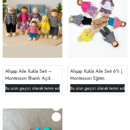
Ahşap Aile Kukla Seti –
Ahşap Kukla Aile Seti 6'lı |
Montessori İlhamlı Açık
Montessori Eğitim
Uçlu Oyun
Oyuncağı | Oyun Evi
Bu ürün geçici olarak temin edilememektedir.
Bu ürün geçici olarak temin edil
Figürleri