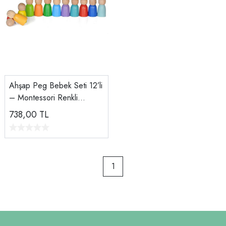
Ahşap Peg Bebek Seti 12’li
– Montessori Renkli
Figürler | Doğal El Yapımı
738,00
TL
Oyuncak
1