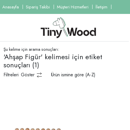
Anasayfa
Sipariş Takibi
Müşteri Hizmetleri
İletişim
Şu kelime için arama sonuçları:
'Ahşap Figür' kelimesi için etiket
sonuçları
(1)
Filtreleri
Göster
Ürün ismine göre (A-Z)