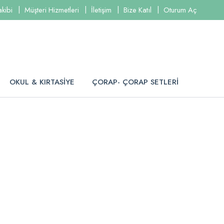
akibi
Müşteri Hizmetleri
İletişim
Bize Katıl
Oturum Aç
OKUL & KIRTASİYE
ÇORAP- ÇORAP SETLERİ