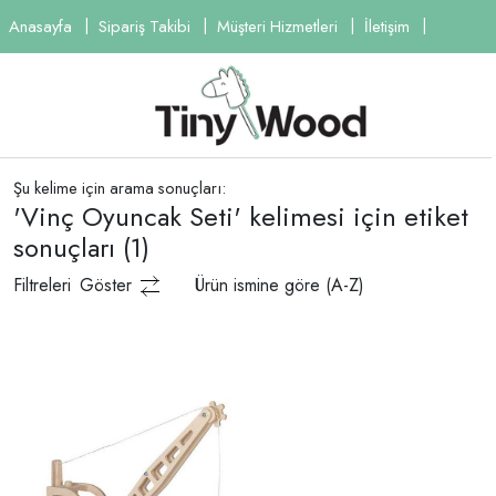
Anasayfa
Sipariş Takibi
Müşteri Hizmetleri
İletişim
Şu kelime için arama sonuçları:
'Vinç Oyuncak Seti' kelimesi için etiket
sonuçları
(1)
Filtreleri
Göster
Ürün ismine göre (A-Z)