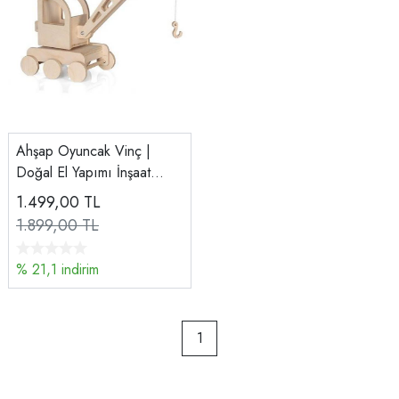
Ahşap Oyuncak Vinç |
Doğal El Yapımı İnşaat
Oyuncağı | Eğitici Ahşap
1.499,00
TL
Araç
1.899,00 TL
% 21,1 indirim
1