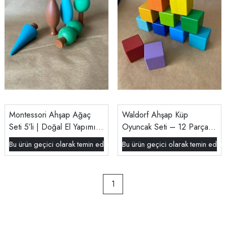
Montessori Ahşap Ağaç
Waldorf Ahşap Küp
Seti 5’li | Doğal El Yapımı
Oyuncak Seti – 12 Parça
Waldorf Oyuncak | Tiny
Doğal ve Güvenli Oyuncak
Bu ürün geçici olarak temin edilememektedir.
Bu ürün geçici olarak temin edil
Wood
1