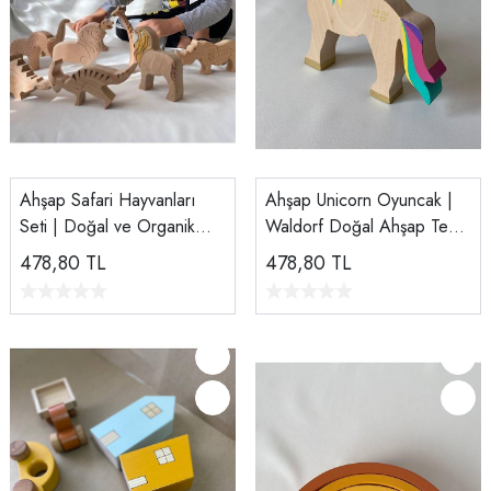
Ahşap Safari Hayvanları
Ahşap Unicorn Oyuncak |
Seti | Doğal ve Organik
Waldorf Doğal Ahşap Tek
Oyuncak
Boynuzlu At | El Yapımı
478,80
TL
478,80
TL
Unicorn Figürü