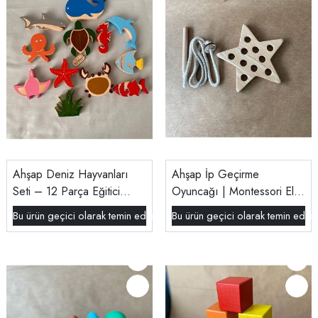
Ahşap Deniz Hayvanları
Ahşap İp Geçirme
Seti – 12 Parça Eğitici
Oyuncağı | Montessori El
Montessori Oyuncak |
Becerisi Geliştirici Doğal
Bu ürün geçici olarak temin edilememektedir.
Bu ürün geçici olarak temin edil
Doğal, El Yapımı ve
Oyuncak
Güvenli Oyun Seti