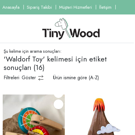
Anasayfa
Sipariş Takibi
Müşteri Hizmetleri
İletişim
Şu kelime için arama sonuçları:
'Waldorf Toy' kelimesi için etiket
sonuçları
(16)
Filtreleri
Göster
Ürün ismine göre (A-Z)