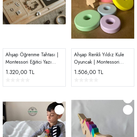
Ahşap Öğrenme Tahtası |
Ahşap Renkli Yıldız Kule
Montessori Eğitici Yazı
Oyuncak | Montessori
Tahtası | Tiny Wood
Eğitici Denge ve Sıralama
1.320,00
TL
1.506,00
TL
Oyuncağı – Tiny Wood