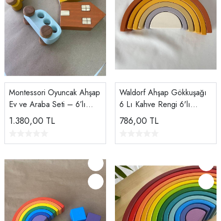
Montessori Oyuncak Ahşap
Waldorf Ahşap Gökkuşağı
Ev ve Araba Seti – 6’lı
6 Lı Kahve Rengi 6'lı
Eğitici Doğal Ahşap
Gökkuşağı
1.380,00
TL
786,00
TL
Oyuncak | Tiny Wood