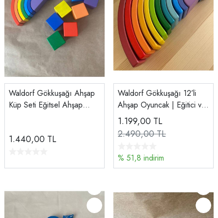
Waldorf Gökkuşağı Ahşap
Waldorf Gökkuşağı 12’li
Küp Seti Eğitsel Ahşap
Ahşap Oyuncak | Eğitici ve
Oyuncak, Ahşap Gökkuşağı
Doğal Açık Uçlu Oyun Seti
1.199,00
TL
ve Küp Seti 7'li
2.490,00 TL
1.440,00
TL
% 51,8 indirim