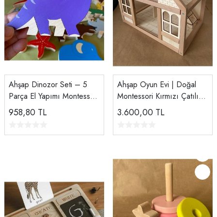
Ahşap Dinozor Seti – 5
Ahşap Oyun Evi | Doğal
Parça El Yapımı Montessori
Montessori Kırmızı Çatılı
Eğitici Ahşap Oyuncak |
Ev | El Yapımı Ahşap
958,80
TL
3.600,00
TL
Tiny Wood
Oyuncak