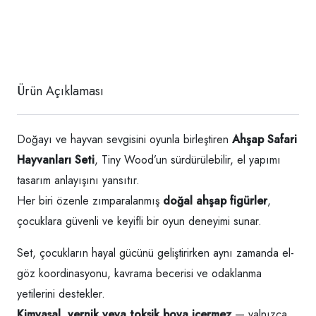
Ürün Açıklaması
Doğayı ve hayvan sevgisini oyunla birleştiren
Ahşap Safari
Hayvanları Seti
, Tiny Wood’un sürdürülebilir, el yapımı
tasarım anlayışını yansıtır.
Her biri özenle zımparalanmış
doğal ahşap figürler
,
çocuklara güvenli ve keyifli bir oyun deneyimi sunar.
Set, çocukların hayal gücünü geliştirirken aynı zamanda el-
göz koordinasyonu, kavrama becerisi ve odaklanma
yetilerini destekler.
Kimyasal, vernik veya toksik boya içermez
— yalnızca