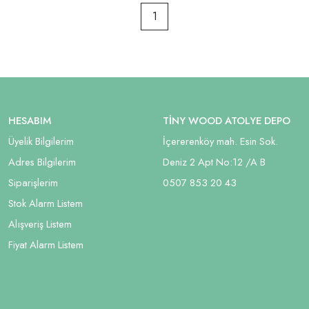
1
HESABIM
TİNY WOOD ATOLYE DEPO
Üyelik Bilgilerim
İçererenköy mah. Esin Sok.
Adres Bilgilerim
Deniz 2 Apt No:12 /A B
Siparişlerim
05
07 853 20 43
Stok Alarm Listem
Alışveriş Listem
Fiyat Alarm Listem