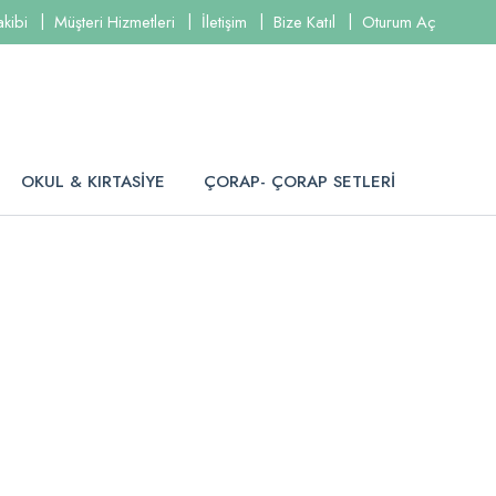
akibi
Müşteri Hizmetleri
İletişim
Bize Katıl
Oturum Aç
OKUL & KIRTASİYE
ÇORAP- ÇORAP SETLERİ