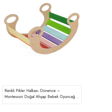
Renkli Pikler Halkası Dönence –
Montessori Doğal Ahşap Bebek Oyuncağı |
Naturel El Yapımı Gelişim Dönencesi