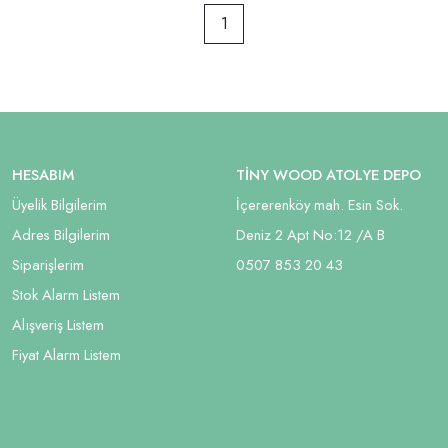
1
HESABIM
TİNY WOOD ATOLYE DEPO
Üyelik Bilgilerim
İçererenköy mah. Esin Sok.
Adres Bilgilerim
Deniz 2 Apt No:12 /A B
Siparişlerim
05
07 853 20 43
Stok Alarm Listem
Alışveriş Listem
Fiyat Alarm Listem