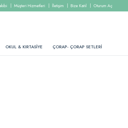
akibi
Müşteri Hizmetleri
İletişim
Bize Katıl
Oturum Aç
OKUL & KIRTASİYE
ÇORAP- ÇORAP SETLERİ