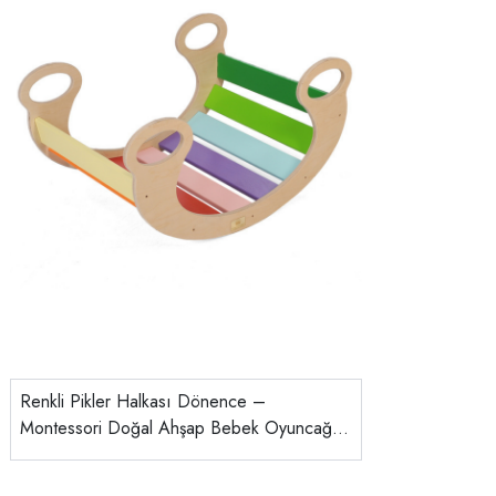
Renkli Pikler Halkası Dönence –
Montessori Doğal Ahşap Bebek Oyuncağı |
Naturel El Yapımı Gelişim Dönencesi