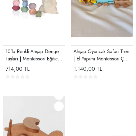
10’lu Renkli Ahşap Denge
Ahşap Oyuncak Safari Tren
Taşları | Montessori Eğitici
| El Yapımı Montessori Çek
Oyuncak
Çocuk Treni | Tiny Wood
714,00
TL
1.140,00
TL