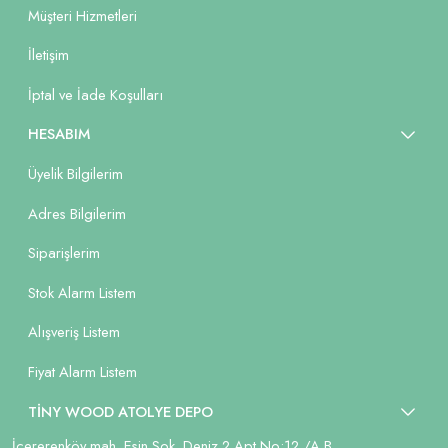
Müşteri Hizmetleri
İletişim
İptal ve İade Koşulları
HESABIM
Üyelik Bilgilerim
Adres Bilgilerim
Siparişlerim
Stok Alarm Listem
Alışveriş Listem
Fiyat Alarm Listem
TİNY WOOD ATOLYE DEPO
İçererenköy mah. Esin Sok. Deniz 2 Apt No:12 /A B