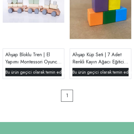
Ahşap Bloklu Tren | El
Ahşap Küp Seti | 7 Adet
Yapımı Montessori Oyuncak
Renkli Kayın Ağacı Eğitici
| EN71 Sertifikalı
Oyuncak
Bu ürün geçici olarak temin edilememektedir.
Bu ürün geçici olarak temin edil
1