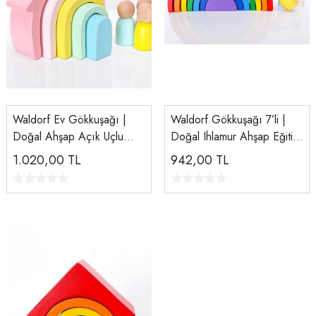
Waldorf Ev Gökkuşağı |
Waldorf Gökkuşağı 7’li |
Doğal Ahşap Açık Uçlu
Doğal Ihlamur Ahşap Eğitici
Oyun Seti Pastel Renk
Oyuncak | EN71 Sertifikalı
1.020,00
TL
942,00
TL