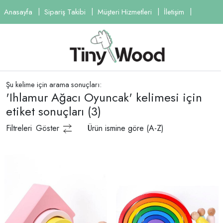
Anasayfa
Sipariş Takibi
Müşteri Hizmetleri
İletişim
Şu kelime için arama sonuçları:
'Ihlamur Ağacı Oyuncak' kelimesi için
etiket sonuçları
(3)
Filtreleri
Göster
Ürün ismine göre (A-Z)