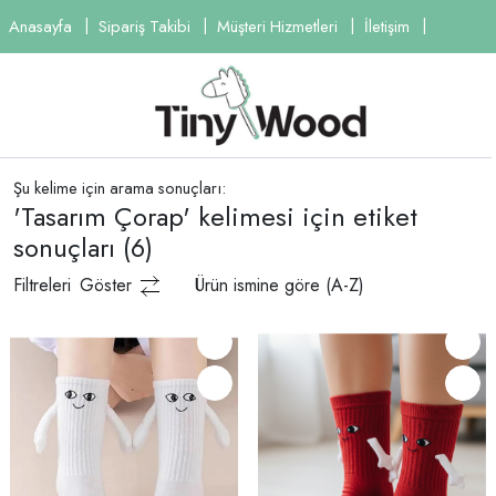
Anasayfa
Sipariş Takibi
Müşteri Hizmetleri
İletişim
Şu kelime için arama sonuçları:
'Tasarım Çorap' kelimesi için etiket
sonuçları
(6)
Filtreleri
Göster
Ürün ismine göre (A-Z)