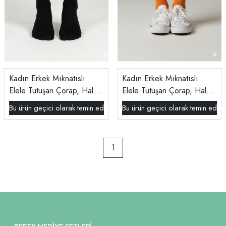
Kadın Erkek Mıknatıslı
Kadın Erkek Mıknatıslı
Elele Tutuşan Çorap, Halay
Elele Tutuşan Çorap, Halay
Çeken Kanka Çorabı Siyah
Çeken Kanka Çorabı
Bu ürün geçici olarak temin edilememektedir.
Bu ürün geçici olarak temin edil
Turuncu
1