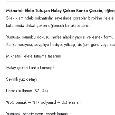
Mıknatıslı Elele Tutuşan Halay Çeken Kanka Çorabı
, eğlen
Bilek kısmındaki mıknatıslar sayesinde çoraplar birbirine “elel
kullanımda dikkat çeken eğlenceli bir aksesuardır.
Yumuşak pamuklu dokusu, nefes alabilir yapısı ve esnek formu 
Kanka hediyesi, sevgiliye hediye, yılbaşı, doğum günü veya sad
Mıknatıslı elele tutuşma tasarımı
Halay çeken kanka konsepti
Sevimli yüz detayı
Unisex kullanım (37–44)
%80 pamuk – %17 polyamid – %3 elastan
Yumuşak, terletmeyen, esnek kumaş