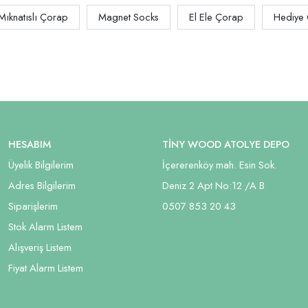
Mıknatıslı Çorap
Magnet Socks
El Ele Çorap
Hediye
HESABIM
TİNY WOOD ATOLYE DEPO
Üyelik Bilgilerim
İçererenköy mah. Esin Sok.
Adres Bilgilerim
Deniz 2 Apt No:12 /A B
Siparişlerim
05
07 853 20 43
Stok Alarm Listem
Alışveriş Listem
Fiyat Alarm Listem