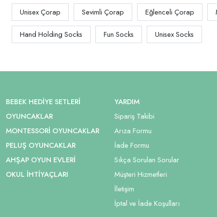
Unisex Çorap
Sevimli Çorap
Eğlenceli Çorap
Hand Holding Socks
Fun Socks
Unisex Socks
BEBEK HEDIYE SETLERI
YARDIM
OYUNCAKLAR
Sipariş Takibi
MONTESSORI OYUNCAKLAR
Arıza Formu
PELUŞ OYUNCAKLAR
İade Formu
AHŞAP OYUN EVLERI
Sıkça Sorulan Sorular
OKUL İHTIYAÇLARI
Müşteri Hizmetleri
İletişim
İptal ve İade Koşulları