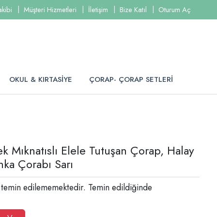
akibi
Müşteri Hizmetleri
İletişim
Bize Katıl
Oturum Aç
OKUL & KIRTASİYE
ÇORAP- ÇORAP SETLERİ
k Mıknatıslı Elele Tutuşan Çorap, Halay
ka Çorabı Sarı
 temin edilememektedir. Temin edildiğinde