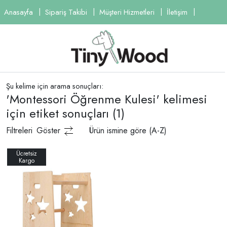
Anasayfa
Sipariş Takibi
Müşteri Hizmetleri
İletişim
Şu kelime için arama sonuçları:
'Montessori Öğrenme Kulesi' kelimesi
için etiket sonuçları
(1)
Filtreleri
Göster
Ürün ismine göre (A-Z)