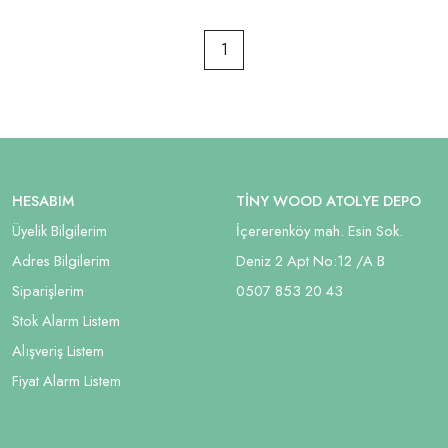
1
HESABIM
TİNY WOOD ATOLYE DEPO
Üyelik Bilgilerim
İçererenköy mah. Esin Sok.
Adres Bilgilerim
Deniz 2 Apt No:12 /A B
Siparişlerim
05
07 853 20 43
Stok Alarm Listem
Alışveriş Listem
Fiyat Alarm Listem