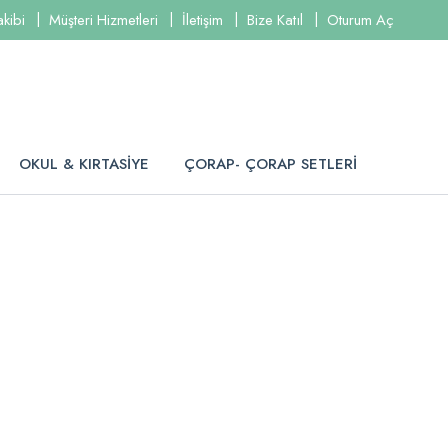
akibi
Müşteri Hizmetleri
İletişim
Bize Katıl
Oturum Aç
OKUL & KIRTASİYE
ÇORAP- ÇORAP SETLERİ