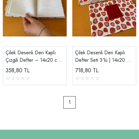
Çilek Desenli Deri Kaplı
Çilek Desenli Deri Kaplı
Çizgili Defter – 14x20 cm |
Defter Seti 3'lü | 14x20 cm
168 Yaprak
Çizgili Defter, Bozuk Para
358,80
TL
718,80
TL
Cüzdanı, Makyaj Çantası
1