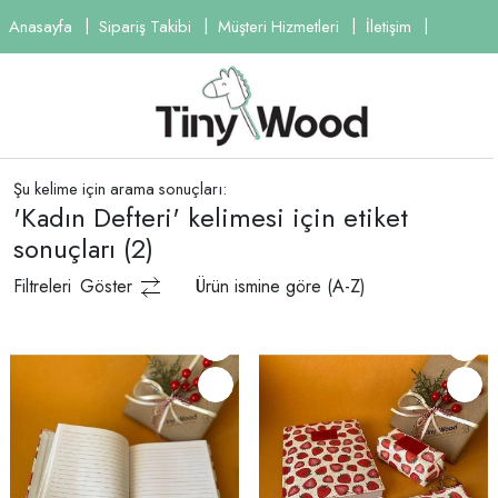
Anasayfa
Sipariş Takibi
Müşteri Hizmetleri
İletişim
Şu kelime için arama sonuçları:
'Kadın Defteri' kelimesi için etiket
sonuçları
(2)
Filtreleri
Göster
Ürün ismine göre (A-Z)