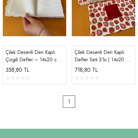
Çilek Desenli Deri Kaplı
Çilek Desenli Deri Kaplı
Çizgili Defter – 14x20 cm |
Defter Seti 3'lü | 14x20 cm
168 Yaprak
Çizgili Defter, Bozuk Para
358,80
TL
718,80
TL
Cüzdanı, Makyaj Çantası
1