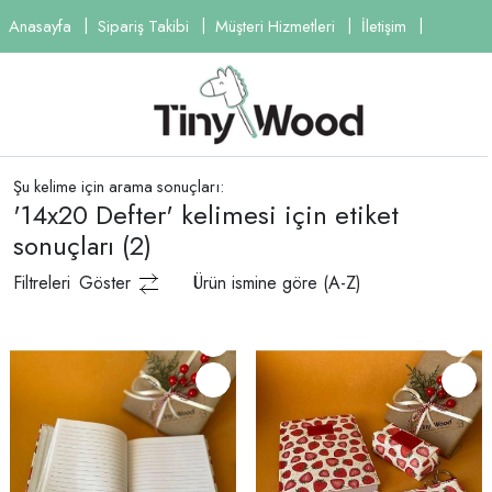
Anasayfa
Sipariş Takibi
Müşteri Hizmetleri
İletişim
Şu kelime için arama sonuçları:
'14x20 Defter' kelimesi için etiket
sonuçları
(2)
Filtreleri
Göster
Ürün ismine göre (A-Z)