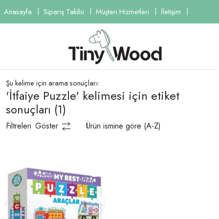
Anasayfa
Sipariş Takibi
Müşteri Hizmetleri
İletişim
Şu kelime için arama sonuçları:
'İtfaiye Puzzle' kelimesi için etiket
sonuçları
(1)
Filtreleri
Göster
Ürün ismine göre (A-Z)