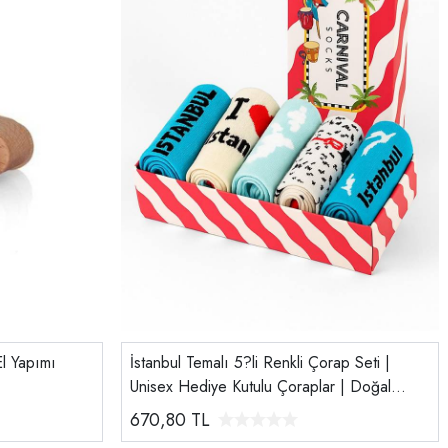
l Yapımı
İstanbul Temalı 5?li Renkli Çorap Seti |
Unisex Hediye Kutulu Çoraplar | Doğal
Pamuk
670,80
TL