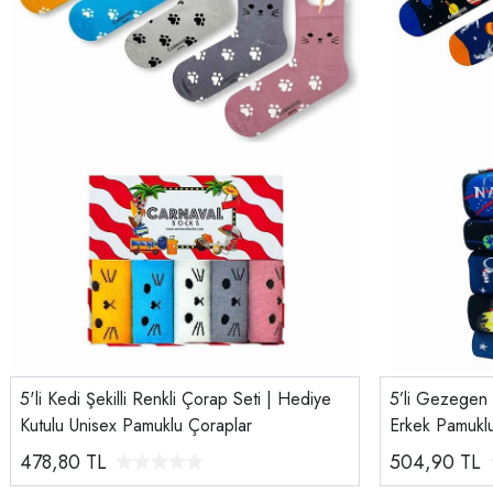
5'li Kedi Şekilli Renkli Çorap Seti | Hediye
5’li Gezegen 
Kutulu Unisex Pamuklu Çoraplar
Erkek Pamuklu
Kutulu
478,80
TL
504,90
TL