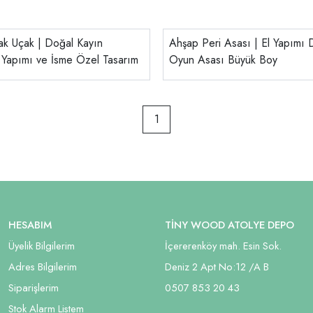
k Uçak | Doğal Kayın
Ahşap Peri Asası | El Yapımı
 Yapımı ve İsme Özel Tasarım
Oyun Asası Büyük Boy
1
HESABIM
TİNY WOOD ATOLYE DEPO
Üyelik Bilgilerim
İçererenköy mah. Esin Sok.
Adres Bilgilerim
Deniz 2 Apt No:12 /A B
Siparişlerim
05
07 853 20 43
Stok Alarm Listem