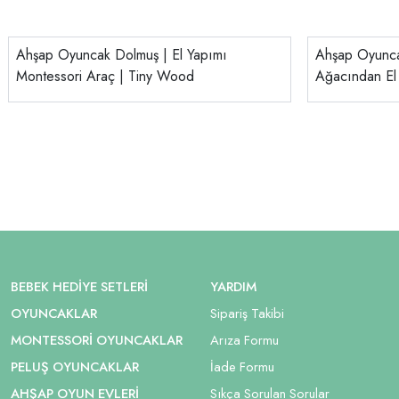
Ahşap Oyuncak Dolmuş | El Yapımı
Ahşap Oyunca
Montessori Araç | Tiny Wood
Ağacından El
BEBEK HEDIYE SETLERI
YARDIM
OYUNCAKLAR
Sipariş Takibi
MONTESSORI OYUNCAKLAR
Arıza Formu
PELUŞ OYUNCAKLAR
İade Formu
AHŞAP OYUN EVLERI
Sıkça Sorulan Sorular