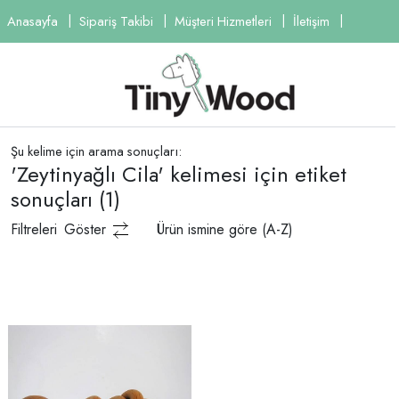
Anasayfa
Sipariş Takibi
Müşteri Hizmetleri
İletişim
Şu kelime için arama sonuçları:
'Zeytinyağlı Cila' kelimesi için etiket
sonuçları
(1)
Filtreleri
Göster
Ürün ismine göre (A-Z)