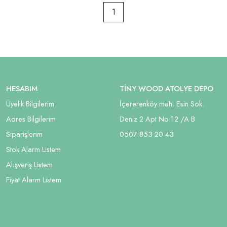
1
HESABIM
TİNY WOOD ATOLYE DEPO
Üyelik Bilgilerim
İçererenköy mah. Esin Sok.
Adres Bilgilerim
Deniz 2 Apt No:12 /A B
Siparişlerim
05
07 853 20 43
Stok Alarm Listem
Alışveriş Listem
Fiyat Alarm Listem