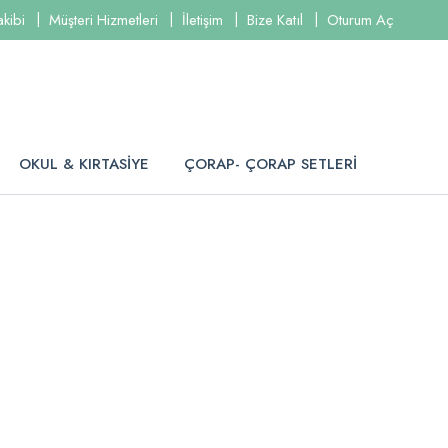
akibi
Müşteri Hizmetleri
İletişim
Bize Katıl
Oturum Aç
OKUL & KIRTASİYE
ÇORAP- ÇORAP SETLERİ