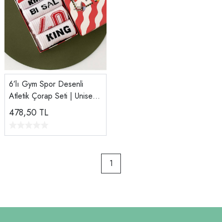
6’lı Gym Spor Desenli
Atletik Çorap Seti | Unisex
Pamuklu Hediye Kutulu
478,50
TL
Spor Çoraplar
1