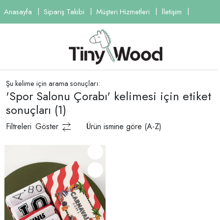
Anasayfa
Sipariş Takibi
Müşteri Hizmetleri
İletişim
Şu kelime için arama sonuçları:
'Spor Salonu Çorabı' kelimesi için etiket
sonuçları
(1)
Filtreleri
Göster
Ürün ismine göre (A-Z)