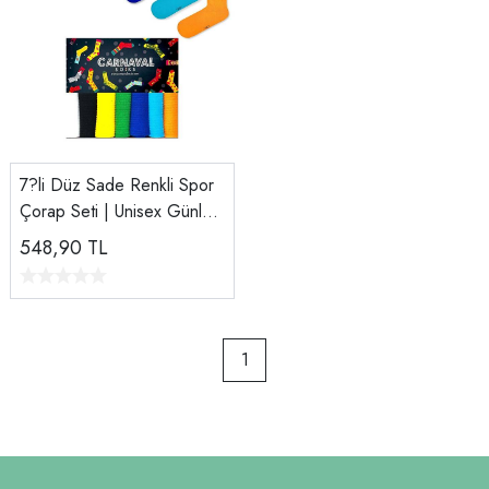
7?li Düz Sade Renkli Spor
Çorap Seti | Unisex Günlük
ve Spor Kullanım Çorapları
548,90
TL
1