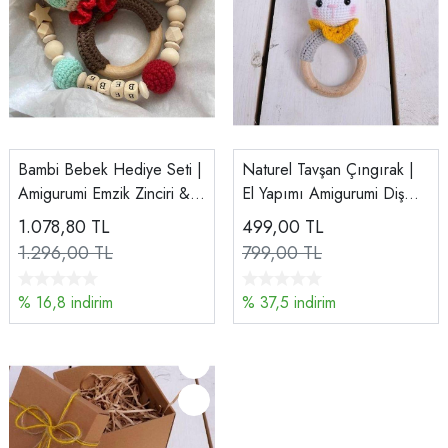
Bambi Bebek Hediye Seti |
Naturel Tavşan Çıngırak |
Amigurumi Emzik Zinciri &
El Yapımı Amigurumi Diş
Diş Kaşıyıcı Kırmızı Bej
Kaşıyıcı
1.078,80
TL
499,00
TL
1.296,00 TL
799,00 TL
% 16,8 indirim
% 37,5 indirim