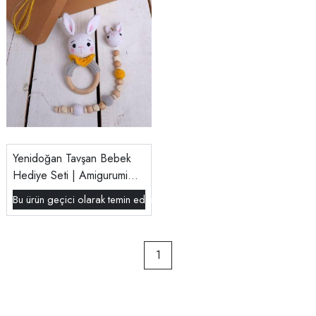
Yenidoğan Tavşan Bebek
Hediye Seti | Amigurumi
Çıngırak & İsimli Emzik
Bu ürün geçici olarak temin edilememektedir.
Zinciri
1