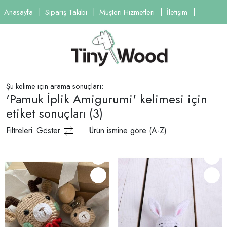
Anasayfa
Sipariş Takibi
Müşteri Hizmetleri
İletişim
Şu kelime için arama sonuçları:
'Pamuk İplik Amigurumi' kelimesi için
etiket sonuçları
(3)
Filtreleri
Göster
Ürün ismine göre (A-Z)