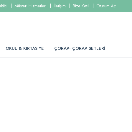
akibi
Müşteri Hizmetleri
İletişim
Bize Katıl
Oturum Aç
OKUL & KIRTASİYE
ÇORAP- ÇORAP SETLERİ