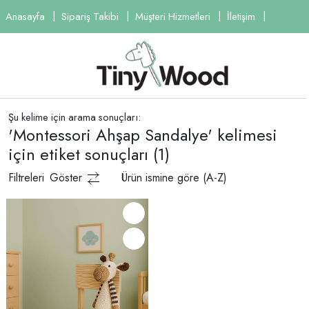
Anasayfa
Sipariş Takibi
Müşteri Hizmetleri
İletişim
Şu kelime için arama sonuçları:
'Montessori Ahşap Sandalye' kelimesi
için etiket sonuçları
(1)
Filtreleri
Göster
Ürün ismine göre (A-Z)