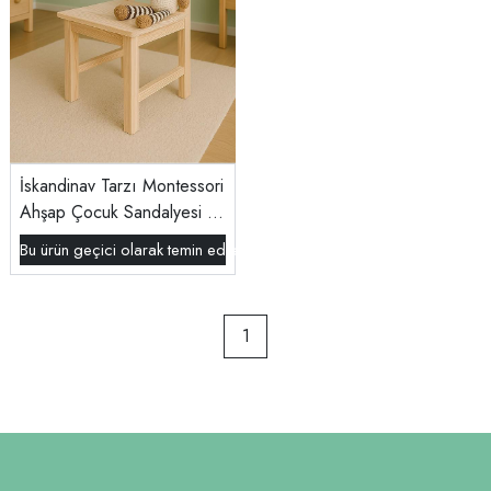
İskandinav Tarzı Montessori
Ahşap Çocuk Sandalyesi -
%100 Doğal (2+ Yaş)
Bu ürün geçici olarak temin edilememektedir.
1