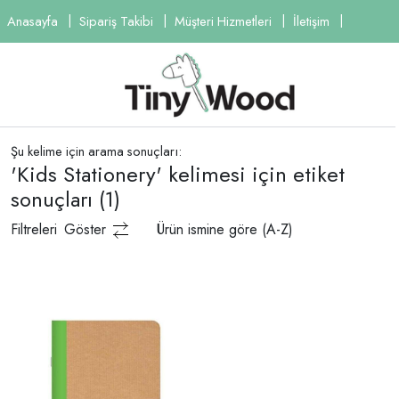
Anasayfa
Sipariş Takibi
Müşteri Hizmetleri
İletişim
Şu kelime için arama sonuçları:
'Kids Stationery' kelimesi için etiket
sonuçları
(1)
Filtreleri
Göster
Ürün ismine göre (A-Z)