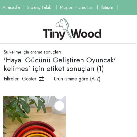
Anasayfa
Sipariş Takibi
Müşteri Hizmetleri
İletişim
Şu kelime için arama sonuçları:
'Hayal Gücünü Geliştiren Oyuncak'
kelimesi için etiket sonuçları
(1)
Filtreleri
Göster
Ürün ismine göre (A-Z)