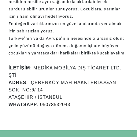
nesilden nesille aynı sağlamlıkla aktarılabilecek
sürdürülebilir ürünler sunuyoruz. Çocuklara, yarınlar
için ilham olmayı hedefliyoruz.
En değerli varlıklarınızın en güzel anılarında yer almak
için sabırsızlanıyoruz.
Türkiye’nin ya da Avrupa’nın neresinde olursanız olun;
gelin yüzünü doğaya dönen, doğanın içinde büyüyen
çocukların yaratacakları harikaları birlikte kucaklayalım.
İLETİŞİM
: MEDİKA MOBİLYA DIŞ TİCARET LTD.
ŞTİ
ADRES
: İÇERENKÖY MAH HAKKI ERDOĞAN
SOK. NO:9/ 14
ATAŞEHİR / İSTANBUL
WHATSAPP
:
05078532043