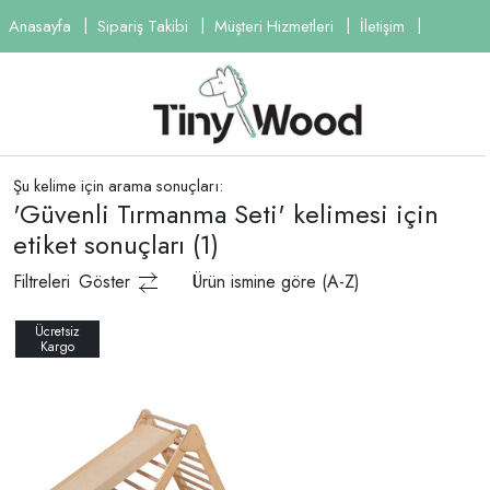
Anasayfa
Sipariş Takibi
Müşteri Hizmetleri
İletişim
Şu kelime için arama sonuçları:
'Güvenli Tırmanma Seti' kelimesi için
etiket sonuçları
(1)
Filtreleri
Göster
Ürün ismine göre (A-Z)