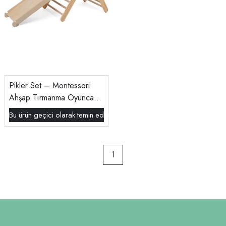
Pikler Set – Montessori
Ahşap Tırmanma Oyuncağı
(Üçgen + Merdiven)
Bu ürün geçici olarak temin edilememektedir.
1