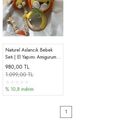
Naturel Aslancık Bebek
Seti | El Yapımı Amigurumi
Çıngırak & İsimli Emzik
980,00
TL
Zinciri
1.099,00 TL
% 10,8 indirim
1