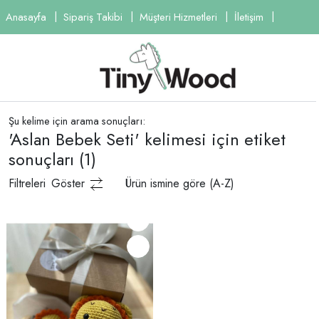
Anasayfa
Sipariş Takibi
Müşteri Hizmetleri
İletişim
Şu kelime için arama sonuçları:
'Aslan Bebek Seti' kelimesi için etiket
sonuçları
(1)
Filtreleri
Göster
Ürün ismine göre (A-Z)