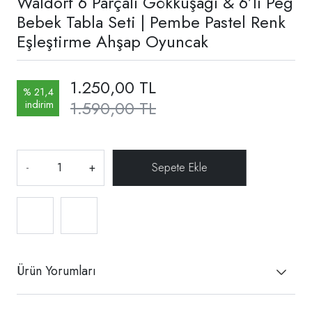
Waldorf 6 Parçalı Gökkuşağı & 6’lı Peg
Bebek Tabla Seti | Pembe Pastel Renk
Eşleştirme Ahşap Oyuncak
1.250,00 TL
% 21,4
1.590,00 TL
indirim
-
+
Ürün Yorumları