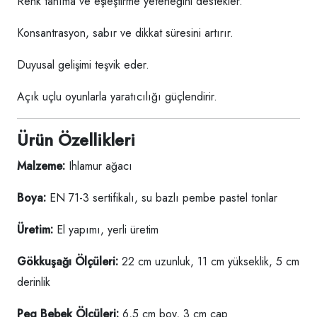
Renk tanıma ve eşleştirme yeteneğini destekler.
Konsantrasyon, sabır ve dikkat süresini artırır.
Duyusal gelişimi teşvik eder.
Açık uçlu oyunlarla yaratıcılığı güçlendirir.
Ürün Özellikleri
Malzeme:
Ihlamur ağacı
Boya:
EN 71-3 sertifikalı, su bazlı pembe pastel tonlar
Üretim:
El yapımı, yerli üretim
Gökkuşağı Ölçüleri:
22 cm uzunluk, 11 cm yükseklik, 5 cm
derinlik
Peg Bebek Ölçüleri:
6,5 cm boy, 3 cm çap