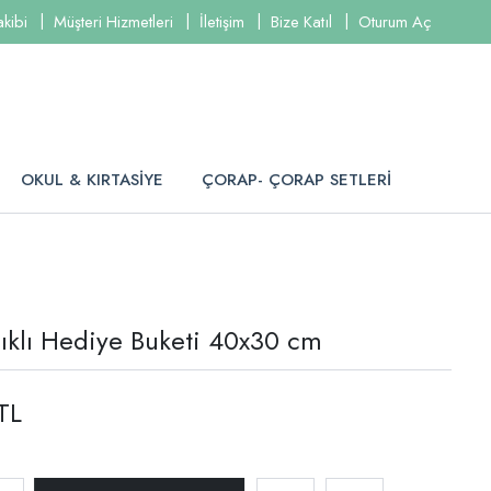
akibi
Müşteri Hizmetleri
İletişim
Bize Katıl
Oturum Aç
OKUL & KIRTASİYE
ÇORAP- ÇORAP SETLERİ
cıklı Hediye Buketi 40x30 cm
TL