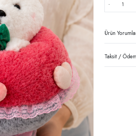
-
Ürün Yorumla
Taksit / Ödem