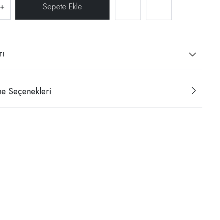
+
rı
e Seçenekleri