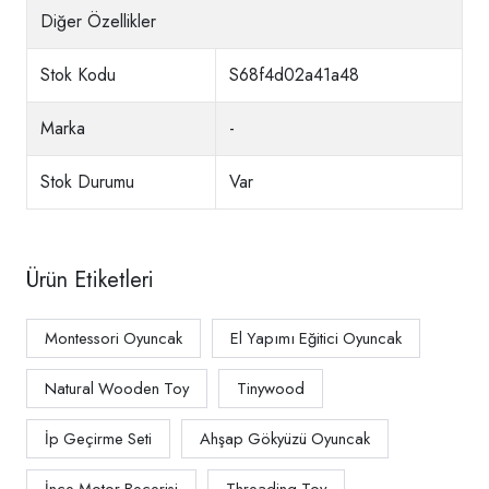
Diğer Özellikler
Stok Kodu
S68f4d02a41a48
Marka
-
Stok Durumu
Var
Ürün Etiketleri
Montessori Oyuncak
El Yapımı Eğitici Oyuncak
Natural Wooden Toy
Tinywood
İp Geçirme Seti
Ahşap Gökyüzü Oyuncak
İnce Motor Becerisi
Threading Toy