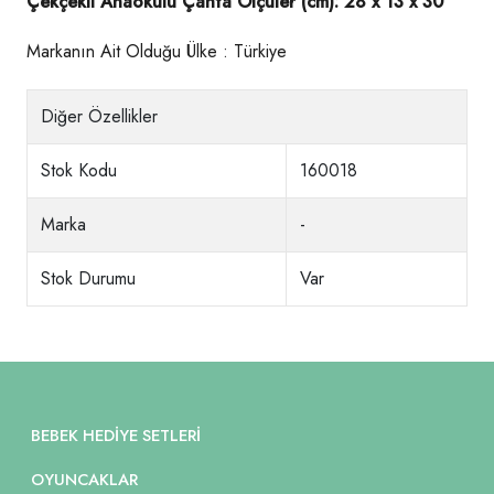
Çekçekli Anaokulu Çanta Ölçüler (cm): 28 x 13 x 30
Markanın Ait Olduğu Ülke : Türkiye
Diğer Özellikler
Stok Kodu
160018
Marka
-
Stok Durumu
Var
BEBEK HEDIYE SETLERI
OYUNCAKLAR