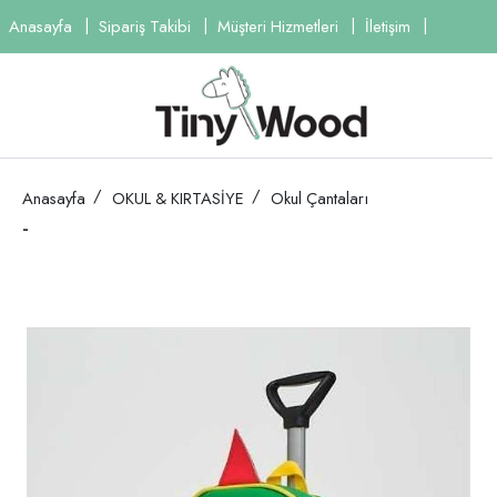
Anasayfa
Sipariş Takibi
Müşteri Hizmetleri
İletişim
Anasayfa
OKUL & KIRTASİYE
Okul Çantaları
-