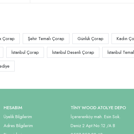
x Çorap
Şehir Temalı Çorap
Günlük Çorap
Kadın Ç
İstanbul Çorap
İstanbul Desenli Çorap
İstanbul Tema
ediye
HESABIM
TİNY WOOD ATOLYE DEPO
Üyelik Bilgilerim
İçererenköy mah. Esin Sok.
Adres Bilgilerim
Deniz 2 Apt No:12 /A B