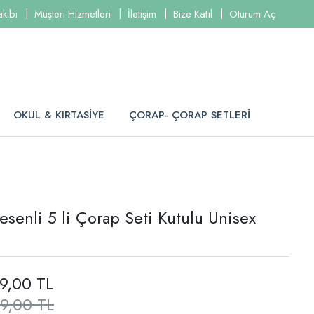
akibi
Müşteri Hizmetleri
İletişim
Bize Katıl
Oturum Aç
OKUL & KIRTASİYE
ÇORAP- ÇORAP SETLERİ
esenli 5 li Çorap Seti Kutulu Unisex
9,00 TL
9,00 TL