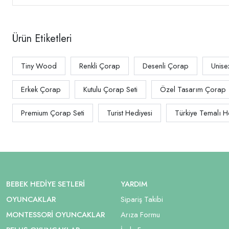
Ürün Etiketleri
Tiny Wood
Renkli Çorap
Desenli Çorap
Unise
Erkek Çorap
Kutulu Çorap Seti
Özel Tasarım Çorap
Premium Çorap Seti
Turist Hediyesi
Türkiye Temalı H
BEBEK HEDIYE SETLERI
YARDIM
OYUNCAKLAR
Sipariş Takibi
MONTESSORI OYUNCAKLAR
Arıza Formu