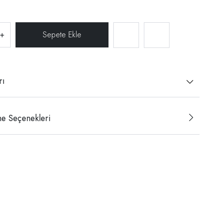
+
rı
e Seçenekleri