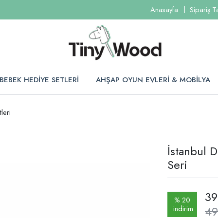
Anasayfa
Sipariş T
BEBEK HEDİYE SETLERİ
AHŞAP OYUN EVLERİ & MOBİLYA
leri
İstanbul D
Seri
39
% 20
49
indirim