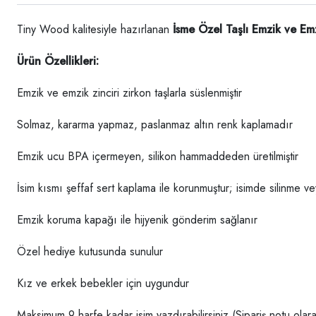
Tiny Wood kalitesiyle hazırlanan
İsme Özel Taşlı Emzik ve Emz
Ürün Özellikleri:
Emzik ve emzik zinciri zirkon taşlarla süslenmiştir
Solmaz, kararma yapmaz, paslanmaz altın renk kaplamadır
Emzik ucu BPA içermeyen, silikon hammaddeden üretilmiştir
İsim kısmı şeffaf sert kaplama ile korunmuştur; isimde silinme 
Emzik koruma kapağı ile hijyenik gönderim sağlanır
Özel hediye kutusunda sunulur
Kız ve erkek bebekler için uygundur
Maksimum 9 harfe kadar isim yazdırabilirsiniz (Sipariş notu olarak 