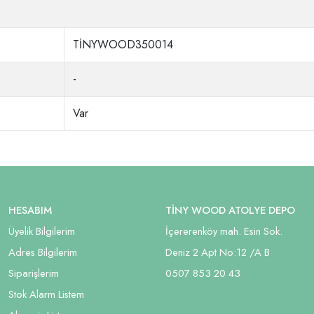
TİNYWOOD350014
-
Var
HESABIM
TİNY WOOD ATOLYE DEPO
Üyelik Bilgilerim
İçererenköy mah. Esin Sok.
Adres Bilgilerim
Deniz 2 Apt No:12 /A B
Siparişlerim
05
07 853 20 43
Stok Alarm Listem