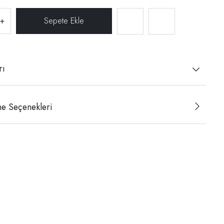
+
rı
e Seçenekleri