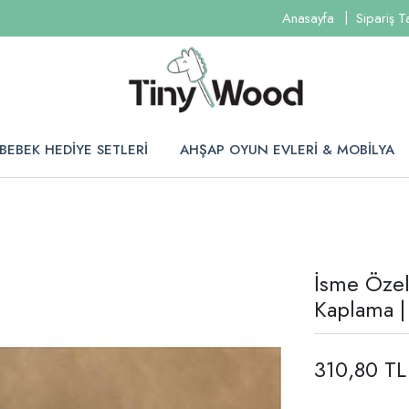
Anasayfa
Sipariş T
BEBEK HEDİYE SETLERİ
AHŞAP OYUN EVLERİ & MOBİLYA
İsme Özel 
Kaplama |
310,80 TL