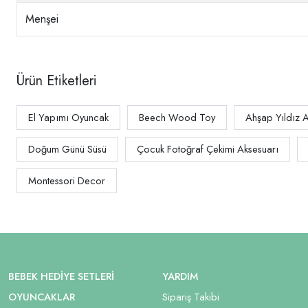
Menşei
Ürün Etiketleri
El Yapımı Oyuncak
Beech Wood Toy
Ahşap Yıldız 
Doğum Günü Süsü
Çocuk Fotoğraf Çekimi Aksesuarı
Montessori Decor
BEBEK HEDIYE SETLERI
YARDIM
OYUNCAKLAR
Sipariş Takibi