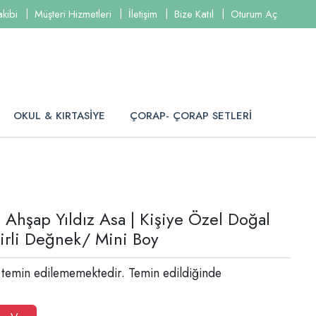
akibi
Müşteri Hizmetleri
İletişim
Bize Katıl
Oturum Aç
OKUL & KIRTASİYE
ÇORAP- ÇORAP SETLERİ
 Ahşap Yıldız Asa | Kişiye Özel Doğal
irli Değnek/ Mini Boy
 temin edilememektedir. Temin edildiğinde