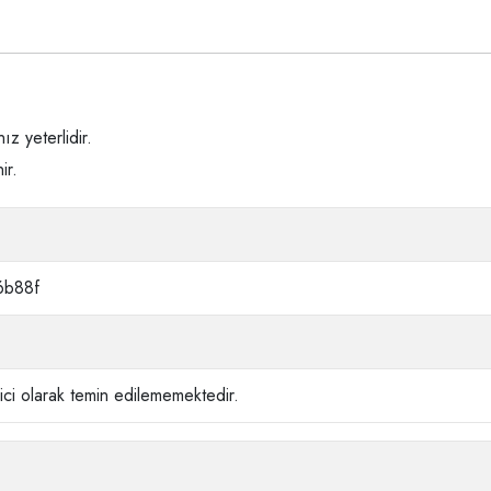
z yeterlidir.
ir.
6b88f
ci olarak temin edilememektedir.