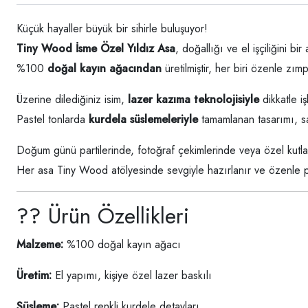
Küçük hayaller büyük bir sihirle buluşuyor!
Tiny Wood İsme Özel Yıldız Asa
, doğallığı ve el işçiliğini b
%100
doğal kayın ağacından
üretilmiştir, her biri özenle zı
Üzerine dilediğiniz isim,
lazer kazıma teknolojisiyle
dikkatle iş
Pastel tonlarda
kurdela süslemeleriyle
tamamlanan tasarımı, s
Doğum günü partilerinde, fotoğraf çekimlerinde veya özel kutla
Her asa Tiny Wood atölyesinde sevgiyle hazırlanır ve özenle p
?? Ürün Özellikleri
Malzeme:
%100 doğal kayın ağacı
Üretim:
El yapımı, kişiye özel lazer baskılı
Süsleme:
Pastel renkli kurdele detayları