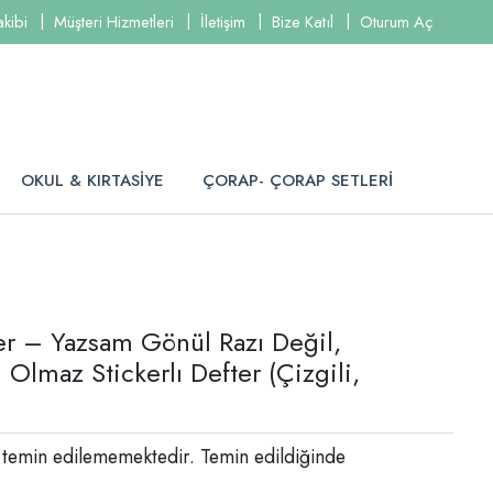
akibi
Müşteri Hizmetleri
İletişim
Bize Katıl
Oturum Aç
OKUL & KIRTASİYE
ÇORAP- ÇORAP SETLERİ
ler – Yazsam Gönül Razı Değil,
Olmaz Stickerlı Defter (Çizgili,
 temin edilememektedir. Temin edildiğinde