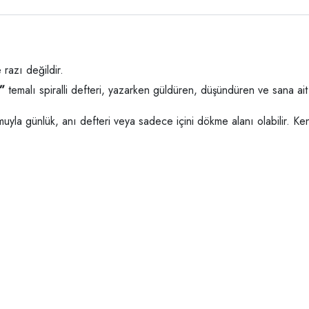
razı değildir.
”
temalı spiralli defteri, yazarken güldüren, düşündüren ve sana ait h
 formuyla günlük, anı defteri veya sadece içini dökme alanı olabilir. 