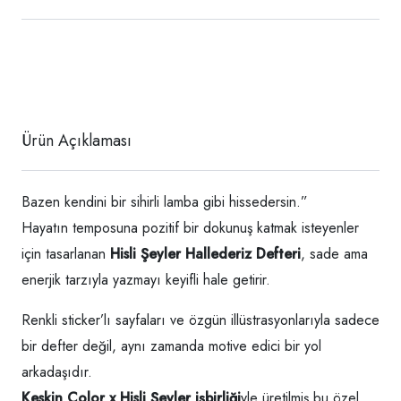
Ürün Açıklaması
Bazen kendini bir sihirli lamba gibi hissedersin.”
Hayatın temposuna pozitif bir dokunuş katmak isteyenler
için tasarlanan
Hisli Şeyler Hallederiz Defteri
, sade ama
enerjik tarzıyla yazmayı keyifli hale getirir.
Renkli sticker’lı sayfaları ve özgün illüstrasyonlarıyla sadece
bir defter değil, aynı zamanda motive edici bir yol
arkadaşıdır.
Keskin Color x Hisli Şeyler işbirliği
yle üretilmiş bu özel