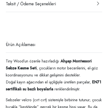
Taksit / Ödeme Seçenekleri
Ürün Açıklaması
Tiny Wood’un özenle hazırladığı
Ahşap Montessori
Sebze Kesme Seti
, çocukların motor becerilerini, el-göz
koordinasyonunu ve dikkat gelişimini destekler.
Doğal kayın ağacından el işçiliğiyle üretilen parçalar,
EN71
sertifikalı su bazlı boyalarla
renklendirilmiştir.
Sebzeler velcro (cırt cırt) sistemiyle birbirine tutunur; çocuk
bıçakla “kestiğinde” gerçek bir kesme hissi yaşar. Bu da