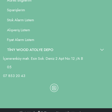
Adres Bilgilerim
Siparişlerim
Stok Alarm Listem
Alışveriş Listem
Fiyat Alarm Listem
TİNY WOOD ATOLYE DEPO
İçererenköy mah. Esin Sok. Deniz 2 Apt No:12 /A B
05
07 853 20 43
®