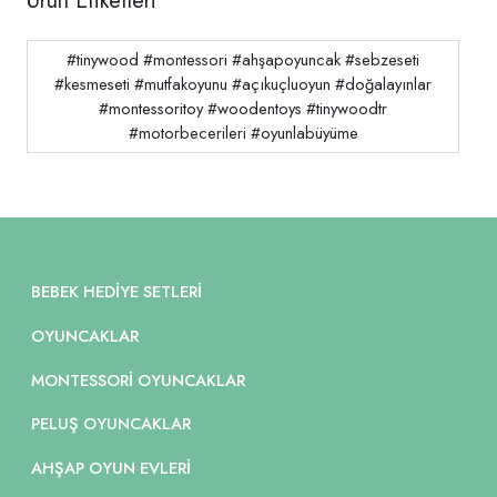
Ürün Etiketleri
#tinywood #montessori #ahşapoyuncak #sebzeseti
#kesmeseti #mutfakoyunu #açıkuçluoyun #doğalayınlar
#montessoritoy #woodentoys #tinywoodtr
#motorbecerileri #oyunlabüyüme
BEBEK HEDIYE SETLERI
OYUNCAKLAR
MONTESSORI OYUNCAKLAR
PELUŞ OYUNCAKLAR
AHŞAP OYUN EVLERI