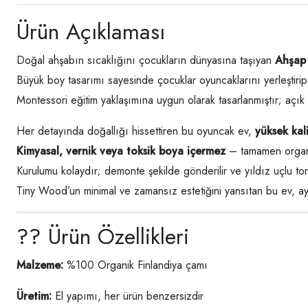
Ürün Açıklaması
Doğal ahşabın sıcaklığını çocukların dünyasına taşıyan
Ahşap 
Büyük boy tasarımı sayesinde çocuklar oyuncaklarını yerleştirip ke
Montessori eğitim yaklaşımına uygun olarak tasarlanmıştır; açık 
Her detayında doğallığı hissettiren bu oyuncak ev,
yüksek kal
Kimyasal, vernik veya toksik boya içermez
– tamamen organi
Kurulumu kolaydır; demonte şekilde gönderilir ve yıldız uçlu tor
Tiny Wood’un minimal ve zamansız estetiğini yansıtan bu ev, 
?? Ürün Özellikleri
Malzeme:
%100 Organik Finlandiya çamı
Üretim:
El yapımı, her ürün benzersizdir