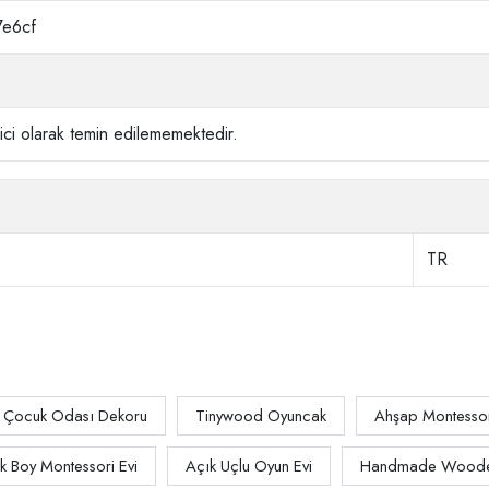
e6cf
ci olarak temin edilememektedir.
TR
Çocuk Odası Dekoru
Tinywood Oyuncak
Ahşap Montessor
k Boy Montessori Evi
Açık Uçlu Oyun Evi
Handmade Wooden