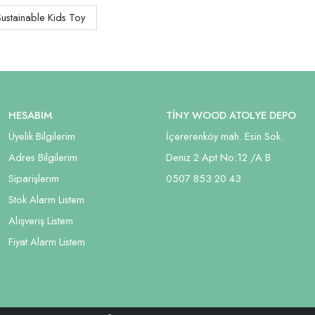
Sustainable Kids Toy
HESABIM
TİNY WOOD ATOLYE DEPO
Üyelik Bilgilerim
İçererenköy mah. Esin Sok.
Adres Bilgilerim
Deniz 2 Apt No:12 /A B
Siparişlerim
05
07 853 20 43
Stok Alarm Listem
Alışveriş Listem
Fiyat Alarm Listem