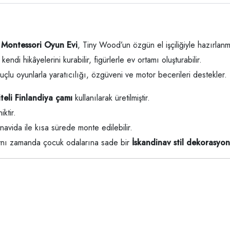
Montessori Oyun Evi
, Tiny Wood’un özgün el işçiliğiyle hazırlanmı
ndi hikâyelerini kurabilir, figürlerle ev ortamı oluşturabilir.
uçlu oyunlarla yaratıcılığı, özgüveni ve motor becerileri destekler.
iteli Finlandiya çamı
kullanılarak üretilmiştir.
ktir.
navida ile kısa sürede monte edilebilir.
aynı zamanda çocuk odalarına sade bir
İskandinav stil dekorasyon