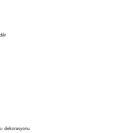
ilir
ası dekorasyonu