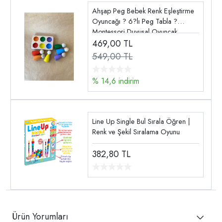
Ahşap Peg Bebek Renk Eşleştirme
Oyuncağı ? 6?lı Peg Tabla ?
Montessori Duyusal Oyuncak
469,00
TL
549,00 TL
% 14,6 indirim
Line Up Single Bul Sırala Öğren |
Renk ve Şekil Sıralama Oyunu
382,80
TL
Ürün Yorumları