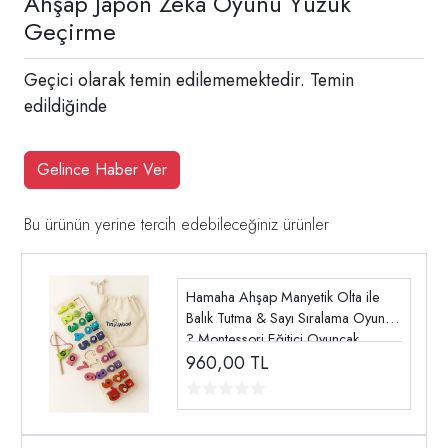
Ahşap Japon Zeka Oyunu Yüzük
Geçirme
Geçici olarak temin edilememektedir. Temin
edildiğinde
Gelince Haber Ver
Bu ürünün yerine tercih edebileceğiniz ürünler
Hamaha Ahşap Manyetik Olta ile
Balık Tutma & Sayı Sıralama Oyunu
? Montessori Eğitici Oyuncak
(12×41 cm)
960,00
TL