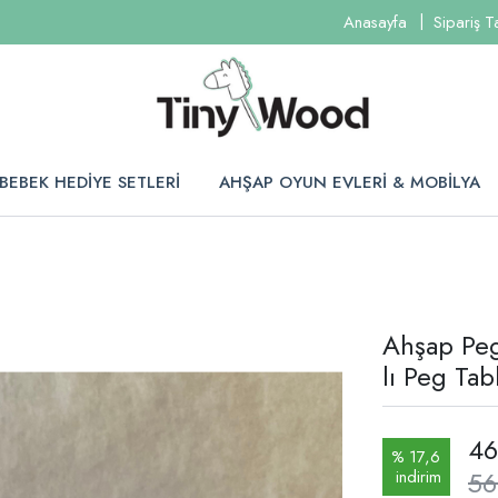
Anasayfa
Sipariş T
BEBEK HEDİYE SETLERİ
AHŞAP OYUN EVLERİ & MOBİLYA
Ahşap Peg
lı Peg Ta
46
% 17,6
56
indirim