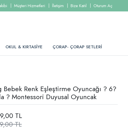
akibi
Müşteri Hizmetleri
İletişim
Bize Katıl
Oturum Aç
OKUL & KIRTASİYE
ÇORAP- ÇORAP SETLERİ
 Bebek Renk Eşleştirme Oyuncağı ? 6?
bla ? Montessori Duyusal Oyuncak
9,00 TL
9,00 TL