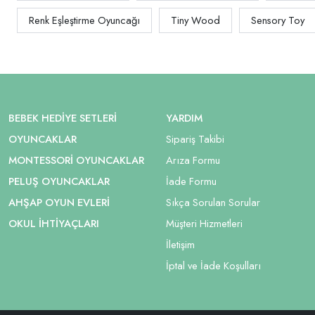
Renk Eşleştirme Oyuncağı
Tiny Wood
Sensory Toy
BEBEK HEDIYE SETLERI
YARDIM
OYUNCAKLAR
Sipariş Takibi
MONTESSORI OYUNCAKLAR
Arıza Formu
PELUŞ OYUNCAKLAR
İade Formu
AHŞAP OYUN EVLERI
Sıkça Sorulan Sorular
OKUL İHTIYAÇLARI
Müşteri Hizmetleri
İletişim
İptal ve İade Koşulları