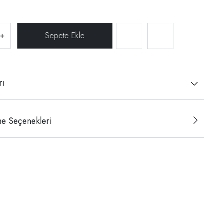
+
rı
e Seçenekleri