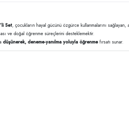
li Set
, çocukların hayal gücünü özgürce kullanmalarını sağlayan, a
nması ve doğal öğrenme süreçlerini desteklemektir.
ra
düşünerek, deneme-yanılma yoluyla öğrenme
fırsatı sunar.