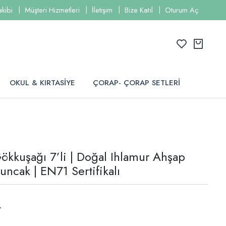
akibi
Müşteri Hizmetleri
İletişim
Bize Katıl
Oturum Aç
OKUL & KIRTASİYE
ÇORAP- ÇORAP SETLERİ
ökkuşağı 7’li | Doğal Ihlamur Ahşap
uncak | EN71 Sertifikalı
L