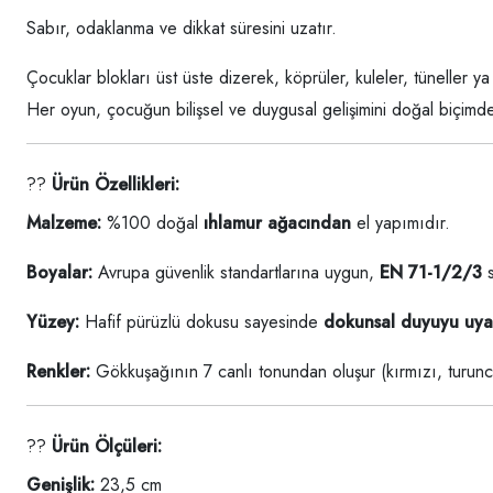
Sabır, odaklanma ve dikkat süresini uzatır.
Çocuklar blokları üst üste dizerek, köprüler, kuleler, tüneller ya 
Her oyun, çocuğun bilişsel ve duygusal gelişimini doğal biçimde
??
Ürün Özellikleri:
Malzeme:
%100 doğal
ıhlamur ağacından
el yapımıdır.
Boyalar:
Avrupa güvenlik standartlarına uygun,
EN 71-1/2/3
s
Yüzey:
Hafif pürüzlü dokusu sayesinde
dokunsal duyuyu uya
Renkler:
Gökkuşağının 7 canlı tonundan oluşur (kırmızı, turuncu
??
Ürün Ölçüleri:
Genişlik:
23,5 cm