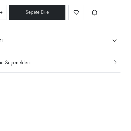
+
rı
e Seçenekleri