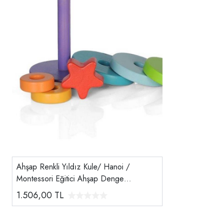
Ahşap Renkli Yıldız Kule/ Hanoi /
Montessori Eğitici Ahşap Denge
Oyuncağı Doğal El Yapımı Ahşap Blok
1.506,00
TL
Seti